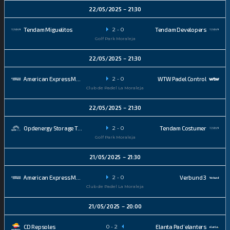
22/05/2025
21:30
2
-
0
Tendam Miguelitos
Tendam Developers
Golf Park Moraleja
22/05/2025
21:30
2
-
0
American Express Masc 2
WTW Padel Control
Club de Padel La Moraleja
22/05/2025
21:30
2
-
0
Opdenergy Storage Team
Tendam Costumer
Golf Park Moraleja
21/05/2025
21:30
2
-
0
American Express Masc 1
Verbund 3
Club de Padel La Moraleja
21/05/2025
20:00
0
-
2
CD Repsoles
Elanta Pad’elanters