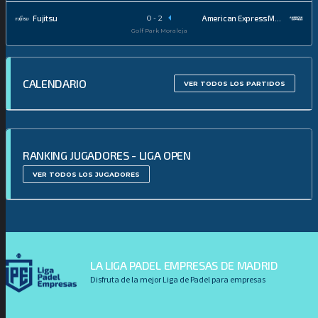
0
-
2
Fujitsu
American Express Masc 2
Golf Park Moraleja
CALENDARIO
VER TODOS LOS PARTIDOS
RANKING JUGADORES - LIGA OPEN
VER TODOS LOS JUGADORES
LA LIGA PADEL EMPRESAS DE MADRID
Disfruta de la mejor Liga de Padel para empresas