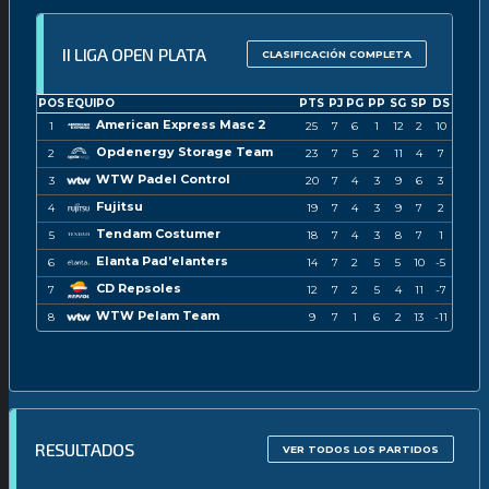
II LIGA OPEN PLATA
CLASIFICACIÓN COMPLETA
POS
EQUIPO
PTS
PJ
PG
PP
SG
SP
DS
American Express Masc 2
1
25
7
6
1
12
2
10
Opdenergy Storage Team
2
23
7
5
2
11
4
7
WTW Padel Control
3
20
7
4
3
9
6
3
Fujitsu
4
19
7
4
3
9
7
2
Tendam Costumer
5
18
7
4
3
8
7
1
Elanta Pad’elanters
6
14
7
2
5
5
10
-5
CD Repsoles
7
12
7
2
5
4
11
-7
WTW Pelam Team
8
9
7
1
6
2
13
-11
RESULTADOS
VER TODOS LOS PARTIDOS