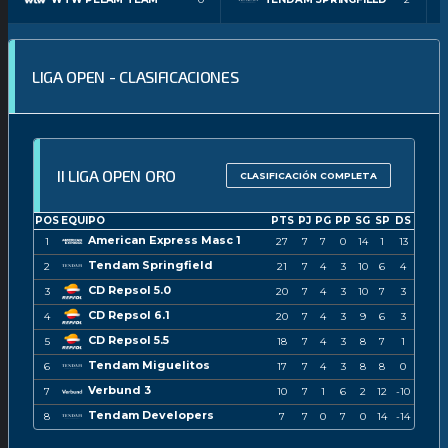
LIGA OPEN - CLASIFICACIONES
II LIGA OPEN ORO
CLASIFICACIÓN COMPLETA
POS
EQUIPO
PTS
PJ
PG
PP
SG
SP
DS
American Express Masc 1
1
27
7
7
0
14
1
13
Tendam Springfield
2
21
7
4
3
10
6
4
CD Repsol 5.0
3
20
7
4
3
10
7
3
CD Repsol 6.1
4
20
7
4
3
9
6
3
CD Repsol 5.5
5
18
7
4
3
8
7
1
Tendam Miguelitos
6
17
7
4
3
8
8
0
Verbund 3
7
10
7
1
6
2
12
-10
Tendam Developers
8
7
7
0
7
0
14
-14