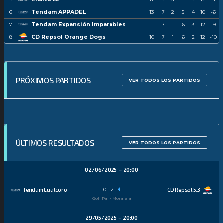
Tendam APPADEL
6
13
7
2
5
4
10
-6
Tendam Expansión Imparables
7
11
7
1
6
3
12
-9
CD Repsol Orange Dogs
8
10
7
1
6
2
12
-10
PRÓXIMOS PARTIDOS
VER TODOS LOS PARTIDOS
ÚLTIMOS RESULTADOS
VER TODOS LOS PARTIDOS
02/06/2025
20:00
0
-
2
Tendam Lualcoro
CD Repsol 5.3
Golf Park Moraleja
29/05/2025
20:00