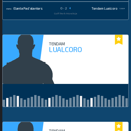
0
-
2
Elanta Pad’elanters
Tendam Lualcoro
Golf Park Moraleja
TENDAM
LUALCORO
TENDAM