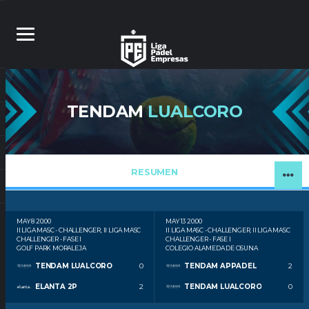
TENDAM
LUALCORO
RESUMEN
MAY 8
20:00
MAY 13
20:00
II LIGA MASC - CHALLENGER, II LIGA MASC
II LIGA MASC - CHALLENGER, II LIGA MASC
CHALLENGER - FASE I
CHALLENGER - FASE I
GOLF PARK MORALEJA
COLEGIO ALAMEDA DE OSUNA
TENDAM LUALCORO
0
TENDAM APPADEL
2
ELANTA 2P
2
TENDAM LUALCORO
0