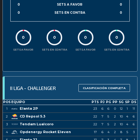
0
SETS A FAVOR
0
0
SETS EN CONTRA
0
0
0
0
0
SETS A FAVOR
SETS EN CONTRA
SETS A FAVOR
SETS EN CONTRA
II LIGA - CHALLENGER
CLASIFICACIÓN COMPLETA
POS
EQUIPO
PTS
PJ
PG
PP
SG
SP
DS
Elanta 2P
1
23
6
6
0
12
1
11
CD Repsol 5.3
2
22
7
5
2
10
4
6
Tendam Lualcoro
3
22
7
5
2
10
4
6
Opdenergy Rocket Eleven
4
17
6
4
2
8
5
3
Elanta 2J
5
17
7
3
4
7
8
-1