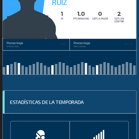
RUIZ
1
1.0
0
2
PJ
PTS RANKING
SETS A FAVOR
SETS EN
CONTRA
Porcentaje
Porcentaje
0.00
100.00
Victorias
Derrotas
ESTADÍSTICAS DE LA TEMPORADA