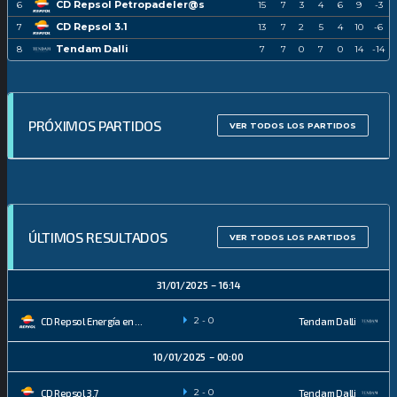
CD Repsol Petropadeler@s
6
15
7
3
4
6
9
-3
CD Repsol 3.1
7
13
7
2
5
4
10
-6
Tendam Dalli
8
7
7
0
7
0
14
-14
PRÓXIMOS PARTIDOS
VER TODOS LOS PARTIDOS
ÚLTIMOS RESULTADOS
VER TODOS LOS PARTIDOS
31/01/2025
16:14
2
-
0
CD Repsol Energía en la Red
Tendam Dalli
10/01/2025
00:00
2
-
0
CD Repsol 3.7
Tendam Dalli