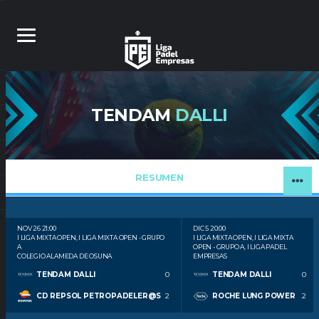
TENDAM
DALLI
RESUMEN
NOV 26
21:00
DIC 5
20:00
I LIGA MIXTA OPEN, I LIGA MIXTA OPEN - GRUPO
I LIGA MIXTA OPEN, I LIGA MIXTA
A
OPEN - GRUPO A, I LIGA PADEL
COLEGIO ALAMEDA DE OSUNA
EMPRESAS
TENDAM DALLI
0
TENDAM DALLI
0
CD REPSOL PETROPADELER@S
2
ROCHE LUNG POWER
2