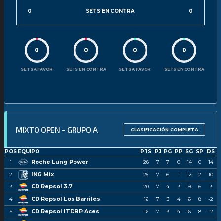
0
SETS EN CONTRA
0
0
0
0
0
SETS A FAVOR
SETS EN CONTRA
SETS A FAVOR
SETS EN CONTRA
MIXTO OPEN - GRUPO A
CLASIFICACIÓN COMPLETA
POS
EQUIPO
PTS
PJ
PG
PP
SG
SP
DS
Roche Lung Power
1
28
7
7
0
14
0
14
ING Mix
2
25
7
6
1
12
2
10
CD Repsol 3.7
3
20
7
4
3
9
6
3
CD Repsol Los Barriles
4
16
7
3
4
6
8
-2
CD Repsol ITDBP Aces
5
16
7
3
4
6
8
-2