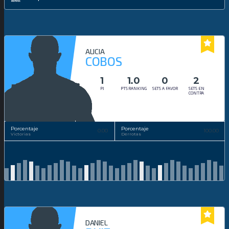
ALICIA
COBOS
1
1.0
0
2
PJ
PTS RANKING
SETS A FAVOR
SETS EN
CONTRA
Porcentaje
Porcentaje
0.00
100.00
Victorias
Derrotas
DANIEL