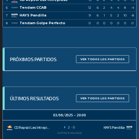
Tendam CCAB
6
12
6
2
4
4
8
-4
HAYS Pandilla
7
9
6
1
5
2
10
-8
Tendam Golpe Perfecto
8
0
0
0
0
0
0
0
PRÓXIMOS PARTIDOS
VER TODOS LOS PARTIDOS
ÚLTIMOS RESULTADOS
VER TODOS LOS PARTIDOS
03/06/2025
20:00
2
-
0
CD Repsol Las Intrepidas
HAYS Pandilla
Golf Park Moraleja