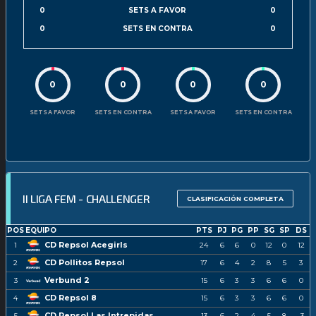
0
SETS A FAVOR
0
0
SETS EN CONTRA
0
0
0
0
0
SETS A FAVOR
SETS EN CONTRA
SETS A FAVOR
SETS EN CONTRA
II LIGA FEM - CHALLENGER
CLASIFICACIÓN COMPLETA
POS
EQUIPO
PTS
PJ
PG
PP
SG
SP
DS
CD Repsol Acegirls
1
24
6
6
0
12
0
12
CD Pollitos Repsol
2
17
6
4
2
8
5
3
Verbund 2
3
15
6
3
3
6
6
0
CD Repsol 8
4
15
6
3
3
6
6
0
CD Repsol Las Intrepidas
5
13
6
2
4
5
8
-3