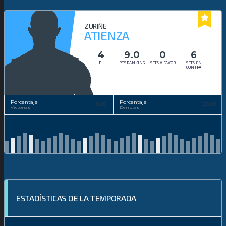
ZURIÑE
ATIENZA
4
9.0
0
6
PJ
PTS RANKING
SETS A FAVOR
SETS EN
CONTRA
Porcentaje
Porcentaje
0.00
100.00
Victorias
Derrotas
ESTADÍSTICAS DE LA TEMPORADA