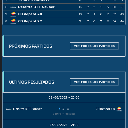
Deloitte DTT Sauber
6
14
7
2
5
5
10
-5
CD Repsol 3.8
7
10
7
1
6
2
12
-10
CD Repsol 3.7
8
7
7
0
7
0
14
-14
PRÓXIMOS PARTIDOS
VER TODOS LOS PARTIDOS
ÚLTIMOS RESULTADOS
VER TODOS LOS PARTIDOS
02/06/2025
20:00
2
-
0
Deloitte DTT Sauber
CD Repsol 3.8
Golf Park Moraleja
27/05/2025
21:00