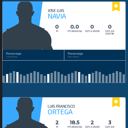
JOSE LUIS
NAVIA
0
0.0
0
0
PJ
PTS RANKING
SETS A FAVOR
SETS EN
CONTRA
Porcentaje
Porcentaje
0
0
Victorias
Derrotas
LUIS FRANCISCO
ORTEGA
2
18.5
2
3
PJ
PTS RANKING
SETS A FAVOR
SETS EN