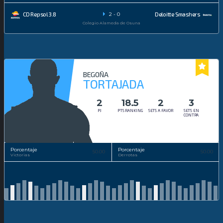
2
-
0
CD Repsol 3.8
Deloitte Smashers
Colegio Alameda de Osuna
BEGOÑA
TORTAJADA
2
18.5
2
3
PJ
PTS RANKING
SETS A FAVOR
SETS EN
CONTRA
Porcentaje
Porcentaje
50.00
50.00
Victorias
Derrotas