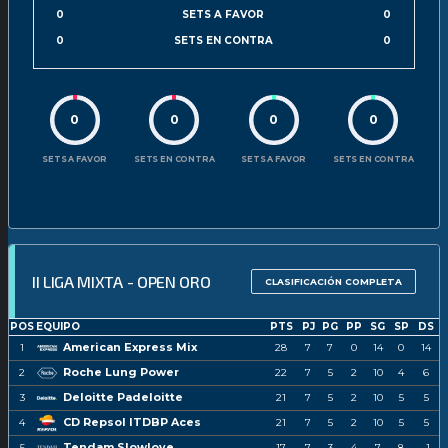
0
SETS A FAVOR
0
0
SETS EN CONTRA
0
0
0
0
0
SETS A FAVOR
SETS EN CONTRA
SETS A FAVOR
SETS EN CONTRA
II LIGA MIXTA - OPEN ORO
CLASIFICACIÓN COMPLETA
POS
EQUIPO
PTS
PJ
PG
PP
SG
SP
DS
American Express Mix
1
28
7
7
0
14
0
14
Roche Lung Power
2
22
7
5
2
10
4
6
Deloitte Padeloitte
3
21
7
5
2
10
5
5
CD Repsol ITDBP Aces
4
21
7
5
2
10
5
5
Tendam Slowlove
5
17
7
3
4
7
8
-1