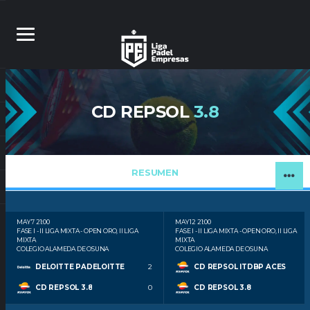
CD REPSOL
3.8
RESUMEN
MAY 7
21:00
MAY 12
21:00
FASE I - II LIGA MIXTA - OPEN ORO, II LIGA
FASE I - II LIGA MIXTA - OPEN ORO, II LIGA
MIXTA
MIXTA
COLEGIO ALAMEDA DE OSUNA
COLEGIO ALAMEDA DE OSUNA
DELOITTE PADELOITTE
2
CD REPSOL ITDBP ACES
CD REPSOL 3.8
0
CD REPSOL 3.8