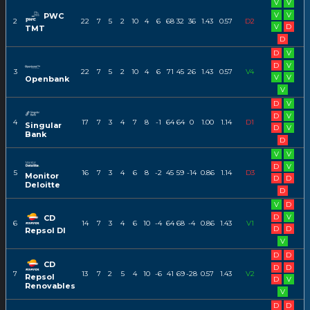
V
V
V
V
PWC
2
22
7
5
2
10
4
6
68
32
36
1.43
0.57
D2
V
D
TMT
D
D
V
D
V
3
22
7
5
2
10
4
6
71
45
26
1.43
0.57
V4
V
V
Openbank
V
D
V
D
V
4
17
7
3
4
7
8
-1
64
64
0
1.00
1.14
D1
Singular
D
V
Bank
D
V
V
D
V
5
16
7
3
4
6
8
-2
45
59
-14
0.86
1.14
D3
Monitor
D
D
Deloitte
D
V
D
D
V
CD
6
14
7
3
4
6
10
-4
64
68
-4
0.86
1.43
V1
D
D
Repsol DI
V
D
D
CD
D
D
7
13
7
2
5
4
10
-6
41
69
-28
0.57
1.43
V2
Repsol
D
V
Renovables
V
D
D