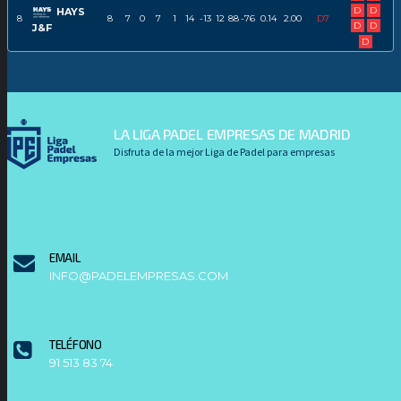
D
D
HAYS
8
8
7
0
7
1
14
-13
12
88
-76
0.14
2.00
D7
D
D
J&F
D
LA LIGA PADEL EMPRESAS DE MADRID
Disfruta de la mejor Liga de Padel para empresas
EMAIL
INFO@PADELEMPRESAS.COM
TELÉFONO
91 513 83 74