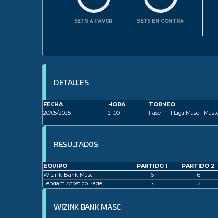
SETS A FAVOR
SETS EN CONTRA
DETALLES
FECHA
HORA
TORNEO
20/05/2025
21:00
Fase I – II Liga Masc - Mast
RESULTADOS
EQUIPO
PARTIDO 1
PARTIDO 2
Wizink Bank Masc
6
6
Tendam Atbético Padel
7
3
WIZINK BANK MASC