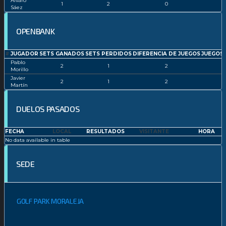
Álvaro
1
2
0
Sáez
OPENBANK
#
JUGADOR
SETS GANADOS
SETS PERDIDOS
DIFERENCIA DE JUEGOS
JUEGOS
Pablo
2
1
2
Morillo
Javier
2
1
2
Martín
DUELOS PASADOS
FECHA
LOCAL
RESULTADOS
VISITANTE
HORA
No data available in table
SEDE
GOLF PARK MORALEJA