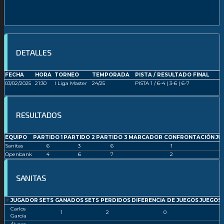
DETALLES
FECHA
HORA
TORNEO
TEMPORADA
PISTA / RESULTADO FINAL
03/02/2025
21:30
I Liga Master
24/25
PISTA 1 / 6-4 | 3-6 | 6-7
RESULTADOS
EQUIPO
PARTIDO 1
PARTIDO 2
PARTIDO 3
MARCADOR CONFRONTACIÓN
JU
Sanitas
6
3
6
1
Openbank
4
6
7
2
SANITAS
#
JUGADOR
SETS GANADOS
SETS PERDIDOS
DIFERENCIA DE JUEGOS
JUEGOS
Carlos
1
2
0
García