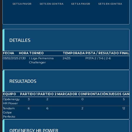
SETS A FAVOR
SETS EN CONTRA
SETS A FAVOR
SETS EN CONTRA
DETALLES
FECHA
HORA
TORNEO
TEMPORADA
PISTA / RESULTADO FINAL
03/02/2025
21:30
I Liga Femenina
24/25
PISTA 2 / 3-6 | 2-6
Challenger
RESULTADOS
EQUIPO
PARTIDO 1
PARTIDO 2
MARCADOR CONFRONTACIÓN
JUEGOS GAN
Opdenergy
3
2
0
5
HR Power
Tendam
6
6
2
12
Golpe
Perfecto
OPDENERGY HR POWER