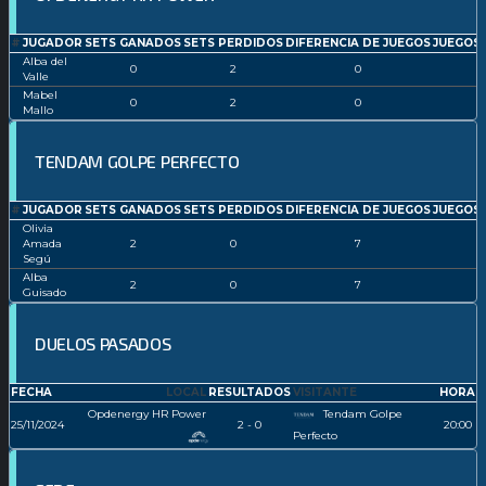
#
JUGADOR
SETS GANADOS
SETS PERDIDOS
DIFERENCIA DE JUEGOS
JUEGOS
Alba del
0
2
0
Valle
Mabel
0
2
0
Mallo
TENDAM GOLPE PERFECTO
#
JUGADOR
SETS GANADOS
SETS PERDIDOS
DIFERENCIA DE JUEGOS
JUEGOS
Olivia
Amada
2
0
7
Segú
Alba
2
0
7
Guisado
DUELOS PASADOS
FECHA
LOCAL
RESULTADOS
VISITANTE
HORA
Opdenergy HR Power
Tendam Golpe
25/11/2024
2 - 0
20:00
Perfecto