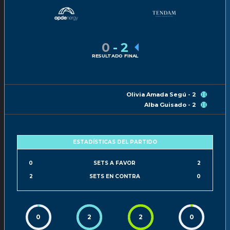
0
-
2
RESULTADO FINAL
Olivia Amada Segú - 2
Alba Guisado - 2
ESTADÍSTICAS DEL PARTIDO
0
SETS A FAVOR
2
2
SETS EN CONTRA
0
0
2
2
0