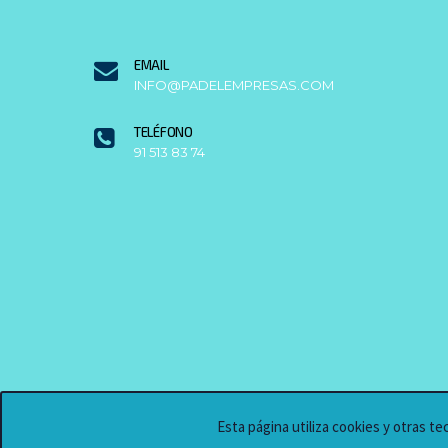
EMAIL
INFO@PADELEMPRESAS.COM
TELÉFONO
91 513 83 74
Esta página utiliza cookies y otras t